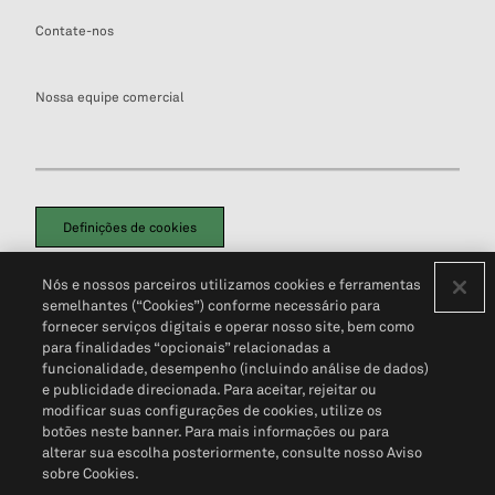
Contate-nos
Nossa equipe comercial
Definições de cookies
Disclaimers Legais
Termos de Uso
Aviso de Cookies
Nós e nossos parceiros utilizamos cookies e ferramentas
Política de Privacidade
Portal de privacidade do cliente (em inglês)
semelhantes (“Cookies”) conforme necessário para
Não Venda Minhas Informações Pessoais
© 2026 S&P Global
fornecer serviços digitais e operar nosso site, bem como
para finalidades “opcionais” relacionadas a
funcionalidade, desempenho (incluindo análise de dados)
e publicidade direcionada. Para aceitar, rejeitar ou
modificar suas configurações de cookies, utilize os
botões neste banner. Para mais informações ou para
alterar sua escolha posteriormente, consulte nosso Aviso
sobre Cookies.