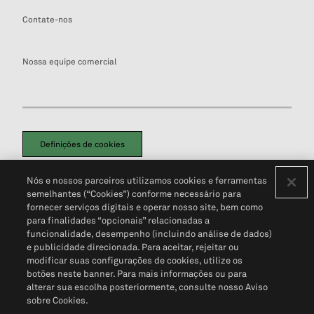
Contate-nos
Nossa equipe comercial
Definições de cookies
Disclaimers Legais
Termos de Uso
Aviso de Cookies
Nós e nossos parceiros utilizamos cookies e ferramentas
Política de Privacidade
Portal de privacidade do cliente (em inglês)
semelhantes (“Cookies”) conforme necessário para
Não Venda Minhas Informações Pessoais
© 2026 S&P Global
fornecer serviços digitais e operar nosso site, bem como
para finalidades “opcionais” relacionadas a
funcionalidade, desempenho (incluindo análise de dados)
e publicidade direcionada. Para aceitar, rejeitar ou
modificar suas configurações de cookies, utilize os
botões neste banner. Para mais informações ou para
alterar sua escolha posteriormente, consulte nosso Aviso
sobre Cookies.