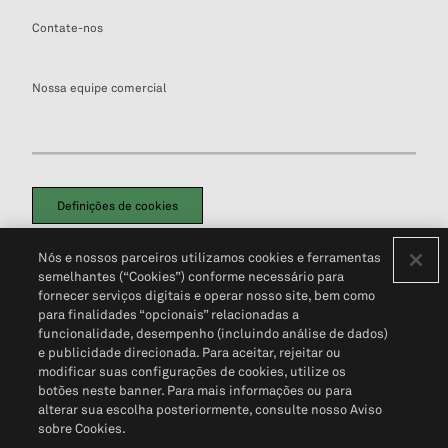
Contate-nos
Nossa equipe comercial
Definições de cookies
Disclaimers Legais
Termos de Uso
Aviso de Cookies
Nós e nossos parceiros utilizamos cookies e ferramentas
Política de Privacidade
Portal de privacidade do cliente (em inglês)
semelhantes (“Cookies”) conforme necessário para
Não Venda Minhas Informações Pessoais
© 2026 S&P Global
fornecer serviços digitais e operar nosso site, bem como
para finalidades “opcionais” relacionadas a
funcionalidade, desempenho (incluindo análise de dados)
e publicidade direcionada. Para aceitar, rejeitar ou
modificar suas configurações de cookies, utilize os
botões neste banner. Para mais informações ou para
alterar sua escolha posteriormente, consulte nosso Aviso
sobre Cookies.