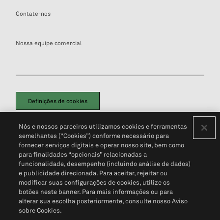
Contate-nos
Nossa equipe comercial
Definições de cookies
Disclaimers Legais
Termos de Uso
Aviso de Cookies
Nós e nossos parceiros utilizamos cookies e ferramentas
Política de Privacidade
Portal de privacidade do cliente (em inglês)
semelhantes (“Cookies”) conforme necessário para
Não Venda Minhas Informações Pessoais
© 2026 S&P Global
fornecer serviços digitais e operar nosso site, bem como
para finalidades “opcionais” relacionadas a
funcionalidade, desempenho (incluindo análise de dados)
e publicidade direcionada. Para aceitar, rejeitar ou
modificar suas configurações de cookies, utilize os
botões neste banner. Para mais informações ou para
alterar sua escolha posteriormente, consulte nosso Aviso
sobre Cookies.