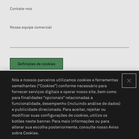
Contate-nos
Nossa equipe comercial
Definições de cookies
Disclaimers Legais
Termos de Uso
Aviso de Cookies
Nós e nossos parceiros utilizamos cookies e ferramentas
Política de Privacidade
Portal de privacidade do cliente (em inglês)
semelhantes (“Cookies”) conforme necessário para
Não Venda Minhas Informações Pessoais
© 2026 S&P Global
fornecer serviços digitais e operar nosso site, bem como
para finalidades “opcionais” relacionadas a
funcionalidade, desempenho (incluindo análise de dados)
e publicidade direcionada. Para aceitar, rejeitar ou
modificar suas configurações de cookies, utilize os
botões neste banner. Para mais informações ou para
alterar sua escolha posteriormente, consulte nosso Aviso
sobre Cookies.