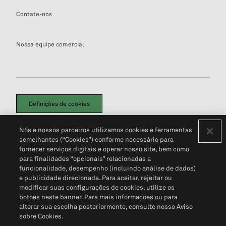
Contate-nos
Nossa equipe comercial
Definições de cookies
Disclaimers Legais
Termos de Uso
Aviso de Cookies
Nós e nossos parceiros utilizamos cookies e ferramentas
Política de Privacidade
Portal de privacidade do cliente (em inglês)
semelhantes (“Cookies”) conforme necessário para
Não Venda Minhas Informações Pessoais
© 2026 S&P Global
fornecer serviços digitais e operar nosso site, bem como
para finalidades “opcionais” relacionadas a
funcionalidade, desempenho (incluindo análise de dados)
e publicidade direcionada. Para aceitar, rejeitar ou
modificar suas configurações de cookies, utilize os
botões neste banner. Para mais informações ou para
alterar sua escolha posteriormente, consulte nosso Aviso
sobre Cookies.