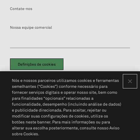
Contate-nos
Nossa equipe comercial
Definições de cookies
Disclaimers Legais
Termos de Uso
Aviso de Cookies
Nós e nossos parceiros utilizamos cookies e ferramentas
Política de Privacidade
Portal de privacidade do cliente (em inglês)
semelhantes (“Cookies”) conforme necessário para
Não Venda Minhas Informações Pessoais
© 2026 S&P Global
fornecer serviços digitais e operar nosso site, bem como
para finalidades “opcionais” relacionadas a
funcionalidade, desempenho (incluindo análise de dados)
e publicidade direcionada. Para aceitar, rejeitar ou
modificar suas configurações de cookies, utilize os
botões neste banner. Para mais informações ou para
alterar sua escolha posteriormente, consulte nosso Aviso
sobre Cookies.