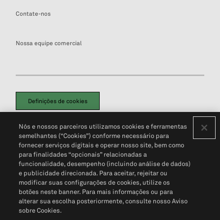
Contate-nos
Nossa equipe comercial
Definições de cookies
Disclaimers Legais
Termos de Uso
Aviso de Cookies
Nós e nossos parceiros utilizamos cookies e ferramentas
Política de Privacidade
Portal de privacidade do cliente (em inglês)
semelhantes (“Cookies”) conforme necessário para
Não Venda Minhas Informações Pessoais
© 2026 S&P Global
fornecer serviços digitais e operar nosso site, bem como
para finalidades “opcionais” relacionadas a
funcionalidade, desempenho (incluindo análise de dados)
e publicidade direcionada. Para aceitar, rejeitar ou
modificar suas configurações de cookies, utilize os
botões neste banner. Para mais informações ou para
alterar sua escolha posteriormente, consulte nosso Aviso
sobre Cookies.