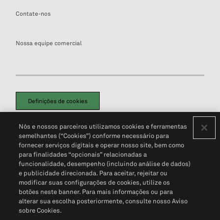
Contate-nos
Nossa equipe comercial
Definições de cookies
Disclaimers Legais
Termos de Uso
Aviso de Cookies
Nós e nossos parceiros utilizamos cookies e ferramentas
Política de Privacidade
Portal de privacidade do cliente (em inglês)
semelhantes (“Cookies”) conforme necessário para
Não Venda Minhas Informações Pessoais
© 2026 S&P Global
fornecer serviços digitais e operar nosso site, bem como
para finalidades “opcionais” relacionadas a
funcionalidade, desempenho (incluindo análise de dados)
e publicidade direcionada. Para aceitar, rejeitar ou
modificar suas configurações de cookies, utilize os
botões neste banner. Para mais informações ou para
alterar sua escolha posteriormente, consulte nosso Aviso
sobre Cookies.