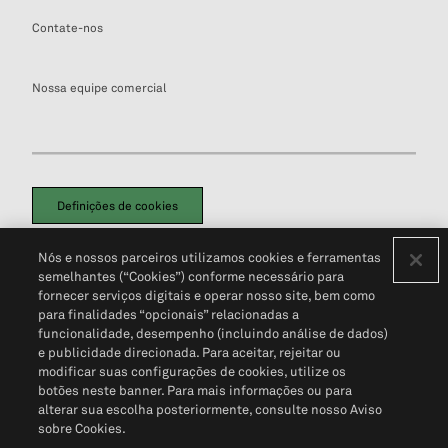
Contate-nos
Nossa equipe comercial
Definições de cookies
Disclaimers Legais
Termos de Uso
Aviso de Cookies
Nós e nossos parceiros utilizamos cookies e ferramentas
Política de Privacidade
Portal de privacidade do cliente (em inglês)
semelhantes (“Cookies”) conforme necessário para
Não Venda Minhas Informações Pessoais
© 2026 S&P Global
fornecer serviços digitais e operar nosso site, bem como
para finalidades “opcionais” relacionadas a
funcionalidade, desempenho (incluindo análise de dados)
e publicidade direcionada. Para aceitar, rejeitar ou
modificar suas configurações de cookies, utilize os
botões neste banner. Para mais informações ou para
alterar sua escolha posteriormente, consulte nosso Aviso
sobre Cookies.