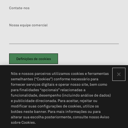
Contate-nos
Nossa equipe comercial
Definições de cookies
Disclaimers Legais
Termos de Uso
Aviso de Cookies
Nós e nossos parceiros utilizamos cookies e ferramentas
Política de Privacidade
Portal de privacidade do cliente (em inglês)
semelhantes (“Cookies”) conforme necessário para
Não Venda Minhas Informações Pessoais
© 2026 S&P Global
fornecer serviços digitais e operar nosso site, bem como
para finalidades “opcionais” relacionadas a
funcionalidade, desempenho (incluindo análise de dados)
e publicidade direcionada. Para aceitar, rejeitar ou
modificar suas configurações de cookies, utilize os
botões neste banner. Para mais informações ou para
alterar sua escolha posteriormente, consulte nosso Aviso
sobre Cookies.