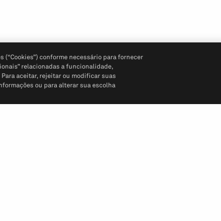
s (“Cookies”) conforme necessário para fornecer
ionais” relacionadas a funcionalidade,
ara aceitar, rejeitar ou modificar suas
informações ou para alterar sua escolha
Siga-nos