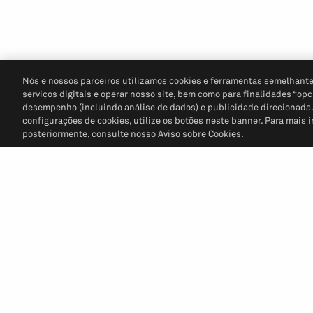
Nós e nossos parceiros utilizamos cookies e ferramentas semelhante
serviços digitais e operar nosso site, bem como para finalidades “opc
desempenho (incluindo análise de dados) e publicidade direcionada. P
configurações de cookies, utilize os botões neste banner. Para mais 
posteriormente, consulte nosso Aviso sobre Cookies.