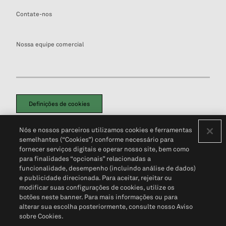
Contate-nos
Nossa equipe comercial
Definições de cookies
Disclaimers Legais
Termos de Uso
Aviso de Cookies
Nós e nossos parceiros utilizamos cookies e ferramentas
Política de Privacidade
Portal de privacidade do cliente (em inglês)
semelhantes (“Cookies”) conforme necessário para
Não Venda Minhas Informações Pessoais
© 2026 S&P Global
fornecer serviços digitais e operar nosso site, bem como
para finalidades “opcionais” relacionadas a
funcionalidade, desempenho (incluindo análise de dados)
e publicidade direcionada. Para aceitar, rejeitar ou
modificar suas configurações de cookies, utilize os
botões neste banner. Para mais informações ou para
alterar sua escolha posteriormente, consulte nosso Aviso
sobre Cookies.