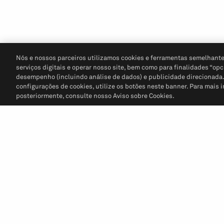
Nós e nossos parceiros utilizamos cookies e ferramentas semelhante
serviços digitais e operar nosso site, bem como para finalidades “opc
desempenho (incluindo análise de dados) e publicidade direcionada. P
configurações de cookies, utilize os botões neste banner. Para mais 
posteriormente, consulte nosso Aviso sobre Cookies.