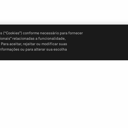
s (“Cookies”) conforme necessário para fornecer
ionais” relacionadas a funcionalidade,
ara aceitar, rejeitar ou modificar suas
informações ou para alterar sua escolha
Siga-nos