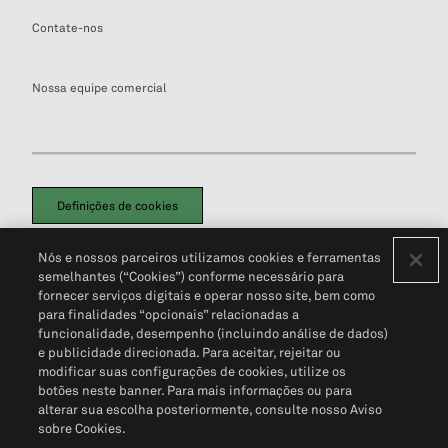
Contate-nos
Nossa equipe comercial
Definições de cookies
Disclaimers Legais
Termos de Uso
Aviso de Cookies
Nós e nossos parceiros utilizamos cookies e ferramentas
Política de Privacidade
Portal de privacidade do cliente (em inglês)
semelhantes (“Cookies”) conforme necessário para
Não Venda Minhas Informações Pessoais
© 2026 S&P Global
fornecer serviços digitais e operar nosso site, bem como
para finalidades “opcionais” relacionadas a
funcionalidade, desempenho (incluindo análise de dados)
e publicidade direcionada. Para aceitar, rejeitar ou
modificar suas configurações de cookies, utilize os
botões neste banner. Para mais informações ou para
alterar sua escolha posteriormente, consulte nosso Aviso
sobre Cookies.