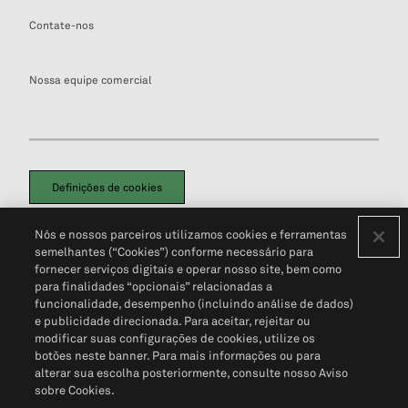
Contate-nos
Nossa equipe comercial
Definições de cookies
Disclaimers Legais
Termos de Uso
Aviso de Cookies
Nós e nossos parceiros utilizamos cookies e ferramentas
Política de Privacidade
Portal de privacidade do cliente (em inglês)
semelhantes (“Cookies”) conforme necessário para
Não Venda Minhas Informações Pessoais
© 2026 S&P Global
fornecer serviços digitais e operar nosso site, bem como
para finalidades “opcionais” relacionadas a
funcionalidade, desempenho (incluindo análise de dados)
e publicidade direcionada. Para aceitar, rejeitar ou
modificar suas configurações de cookies, utilize os
botões neste banner. Para mais informações ou para
alterar sua escolha posteriormente, consulte nosso Aviso
sobre Cookies.