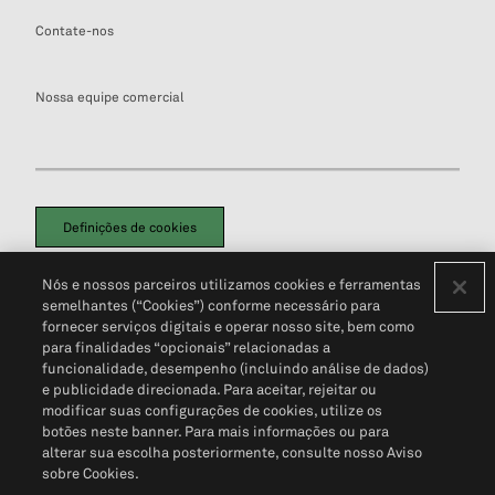
Contate-nos
Nossa equipe comercial
Definições de cookies
Disclaimers Legais
Termos de Uso
Aviso de Cookies
Nós e nossos parceiros utilizamos cookies e ferramentas
Política de Privacidade
Portal de privacidade do cliente (em inglês)
semelhantes (“Cookies”) conforme necessário para
Não Venda Minhas Informações Pessoais
© 2026 S&P Global
fornecer serviços digitais e operar nosso site, bem como
para finalidades “opcionais” relacionadas a
funcionalidade, desempenho (incluindo análise de dados)
e publicidade direcionada. Para aceitar, rejeitar ou
modificar suas configurações de cookies, utilize os
botões neste banner. Para mais informações ou para
alterar sua escolha posteriormente, consulte nosso Aviso
sobre Cookies.