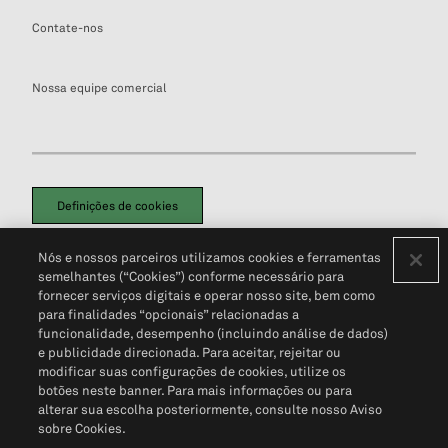
Contate-nos
Nossa equipe comercial
Definições de cookies
Disclaimers Legais
Termos de Uso
Aviso de Cookies
Nós e nossos parceiros utilizamos cookies e ferramentas
Política de Privacidade
Portal de privacidade do cliente (em inglês)
semelhantes (“Cookies”) conforme necessário para
Não Venda Minhas Informações Pessoais
© 2026 S&P Global
fornecer serviços digitais e operar nosso site, bem como
para finalidades “opcionais” relacionadas a
funcionalidade, desempenho (incluindo análise de dados)
e publicidade direcionada. Para aceitar, rejeitar ou
modificar suas configurações de cookies, utilize os
botões neste banner. Para mais informações ou para
alterar sua escolha posteriormente, consulte nosso Aviso
sobre Cookies.