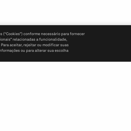
s (“Cookies”) conforme necessário para fornecer
ionais” relacionadas a funcionalidade,
ara aceitar, rejeitar ou modificar suas
informações ou para alterar sua escolha
Siga-nos