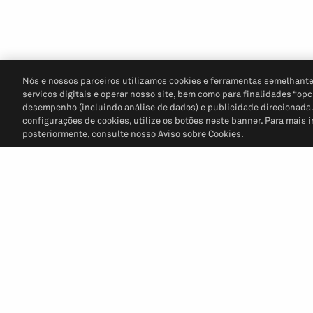
Nós e nossos parceiros utilizamos cookies e ferramentas semelhante
serviços digitais e operar nosso site, bem como para finalidades “opc
desempenho (incluindo análise de dados) e publicidade direcionada. P
configurações de cookies, utilize os botões neste banner. Para mais 
posteriormente, consulte nosso Aviso sobre Cookies.