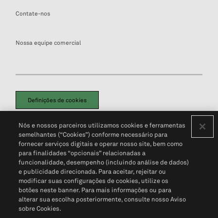
Contate-nos
Nossa equipe comercial
Definições de cookies
Disclaimers Legais
Termos de Uso
Aviso de Cookies
Nós e nossos parceiros utilizamos cookies e ferramentas
Política de Privacidade
Portal de privacidade do cliente (em inglês)
semelhantes (“Cookies”) conforme necessário para
Não Venda Minhas Informações Pessoais
© 2026 S&P Global
fornecer serviços digitais e operar nosso site, bem como
para finalidades “opcionais” relacionadas a
funcionalidade, desempenho (incluindo análise de dados)
e publicidade direcionada. Para aceitar, rejeitar ou
modificar suas configurações de cookies, utilize os
botões neste banner. Para mais informações ou para
alterar sua escolha posteriormente, consulte nosso Aviso
sobre Cookies.