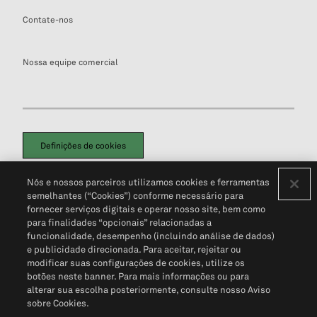
Contate-nos
Nossa equipe comercial
Definições de cookies
Disclaimers Legais
Termos de Uso
Aviso de Cookies
Nós e nossos parceiros utilizamos cookies e ferramentas
Política de Privacidade
Portal de privacidade do cliente (em inglês)
semelhantes (“Cookies”) conforme necessário para
Não Venda Minhas Informações Pessoais
© 2026 S&P Global
fornecer serviços digitais e operar nosso site, bem como
para finalidades “opcionais” relacionadas a
funcionalidade, desempenho (incluindo análise de dados)
e publicidade direcionada. Para aceitar, rejeitar ou
modificar suas configurações de cookies, utilize os
botões neste banner. Para mais informações ou para
alterar sua escolha posteriormente, consulte nosso Aviso
sobre Cookies.