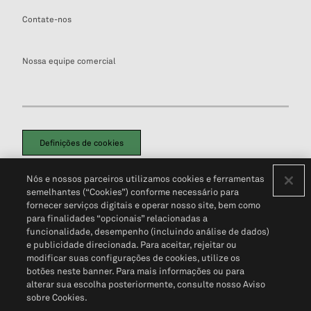
Contate-nos
Nossa equipe comercial
Definições de cookies
Disclaimers Legais
Termos de Uso
Aviso de Cookies
Nós e nossos parceiros utilizamos cookies e ferramentas
Política de Privacidade
Portal de privacidade do cliente (em inglês)
semelhantes (“Cookies”) conforme necessário para
Não Venda Minhas Informações Pessoais
© 2026 S&P Global
fornecer serviços digitais e operar nosso site, bem como
para finalidades “opcionais” relacionadas a
funcionalidade, desempenho (incluindo análise de dados)
e publicidade direcionada. Para aceitar, rejeitar ou
modificar suas configurações de cookies, utilize os
botões neste banner. Para mais informações ou para
alterar sua escolha posteriormente, consulte nosso Aviso
sobre Cookies.