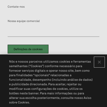
Contate-nos
Nossa equipe comercial
Definições de cookies
Disclaimers Legais
Termos de Uso
Aviso de Cookies
Nós e nossos parceiros utilizamos cookies e ferramentas
Política de Privacidade
Portal de privacidade do cliente (em inglês)
semelhantes (“Cookies”) conforme necessário para
Não Venda Minhas Informações Pessoais
© 2026 S&P Global
fornecer serviços digitais e operar nosso site, bem como
para finalidades “opcionais” relacionadas a
funcionalidade, desempenho (incluindo análise de dados)
e publicidade direcionada. Para aceitar, rejeitar ou
modificar suas configurações de cookies, utilize os
botões neste banner. Para mais informações ou para
alterar sua escolha posteriormente, consulte nosso Aviso
sobre Cookies.