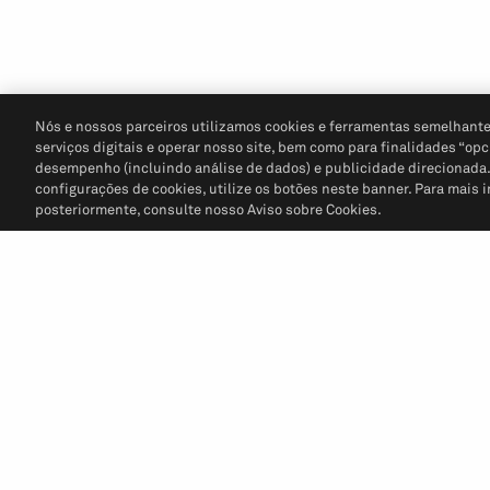
Nós e nossos parceiros utilizamos cookies e ferramentas semelhante
serviços digitais e operar nosso site, bem como para finalidades “opc
desempenho (incluindo análise de dados) e publicidade direcionada. P
configurações de cookies, utilize os botões neste banner. Para mais 
posteriormente, consulte nosso Aviso sobre Cookies.