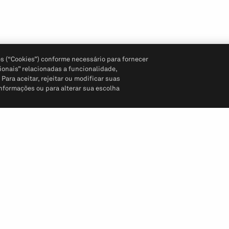
s (“Cookies”) conforme necessário para fornecer
ionais” relacionadas a funcionalidade,
ara aceitar, rejeitar ou modificar suas
informações ou para alterar sua escolha
Siga-nos