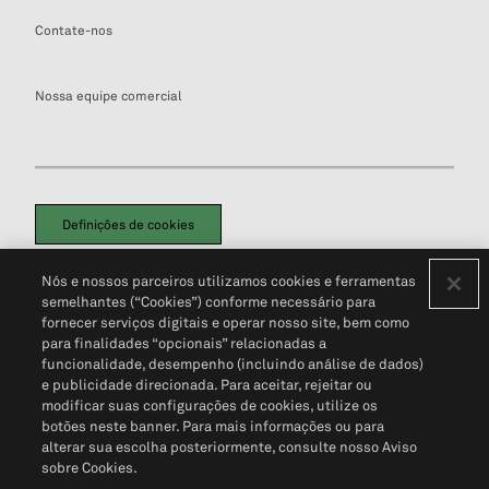
Contate-nos
Nossa equipe comercial
Definições de cookies
Disclaimers Legais
Termos de Uso
Aviso de Cookies
Nós e nossos parceiros utilizamos cookies e ferramentas
Política de Privacidade
Portal de privacidade do cliente (em inglês)
semelhantes (“Cookies”) conforme necessário para
Não Venda Minhas Informações Pessoais
© 2026 S&P Global
fornecer serviços digitais e operar nosso site, bem como
para finalidades “opcionais” relacionadas a
funcionalidade, desempenho (incluindo análise de dados)
e publicidade direcionada. Para aceitar, rejeitar ou
modificar suas configurações de cookies, utilize os
botões neste banner. Para mais informações ou para
alterar sua escolha posteriormente, consulte nosso Aviso
sobre Cookies.