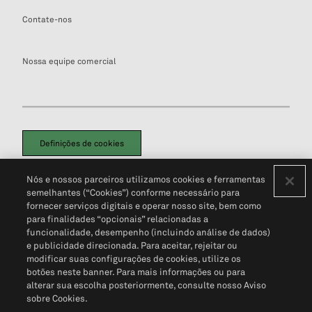
Contate-nos
Nossa equipe comercial
Definições de cookies
Disclaimers Legais
Termos de Uso
Aviso de Cookies
Nós e nossos parceiros utilizamos cookies e ferramentas
Política de Privacidade
Portal de privacidade do cliente (em inglês)
semelhantes (“Cookies”) conforme necessário para
Não Venda Minhas Informações Pessoais
© 2026 S&P Global
fornecer serviços digitais e operar nosso site, bem como
para finalidades “opcionais” relacionadas a
funcionalidade, desempenho (incluindo análise de dados)
e publicidade direcionada. Para aceitar, rejeitar ou
modificar suas configurações de cookies, utilize os
botões neste banner. Para mais informações ou para
alterar sua escolha posteriormente, consulte nosso Aviso
sobre Cookies.