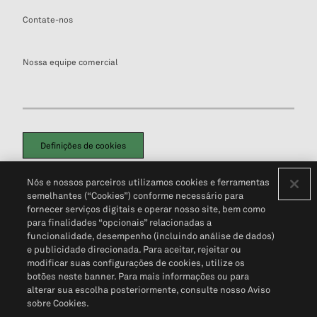
Contate-nos
Nossa equipe comercial
Definições de cookies
Disclaimers Legais
Termos de Uso
Aviso de Cookies
Nós e nossos parceiros utilizamos cookies e ferramentas
Política de Privacidade
Portal de privacidade do cliente (em inglês)
semelhantes (“Cookies”) conforme necessário para
Não Venda Minhas Informações Pessoais
© 2026 S&P Global
fornecer serviços digitais e operar nosso site, bem como
para finalidades “opcionais” relacionadas a
funcionalidade, desempenho (incluindo análise de dados)
e publicidade direcionada. Para aceitar, rejeitar ou
modificar suas configurações de cookies, utilize os
botões neste banner. Para mais informações ou para
alterar sua escolha posteriormente, consulte nosso Aviso
sobre Cookies.