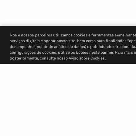
Nós e nossos parceiros utilizamos cookies e ferramentas semelhante
serviços digitais e operar nosso site, bem como para finalidades “opc
desempenho (incluindo análise de dados) e publicidade direcionada. P
configurações de cookies, utilize os botões neste banner. Para mais 
posteriormente, consulte nosso Aviso sobre Cookies.