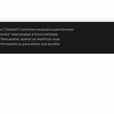
s (“Cookies”) conforme necessário para fornecer
ionais” relacionadas a funcionalidade,
ara aceitar, rejeitar ou modificar suas
informações ou para alterar sua escolha
Siga-nos