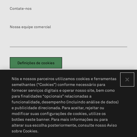
Contate-nos
Nossa equipe comercial
Definições de cookies
Disclaimers Legais
Termos de Uso
Aviso de Cookies
Nós e nossos parceiros utilizamos cookies e ferramentas
Política de Privacidade
Portal de privacidade do cliente (em inglês)
semelhantes (“Cookies”) conforme necessário para
Não Venda Minhas Informações Pessoais
© 2026 S&P Global
fornecer serviços digitais e operar nosso site, bem como
para finalidades “opcionais” relacionadas a
funcionalidade, desempenho (incluindo análise de dados)
e publicidade direcionada. Para aceitar, rejeitar ou
modificar suas configurações de cookies, utilize os
botões neste banner. Para mais informações ou para
alterar sua escolha posteriormente, consulte nosso Aviso
sobre Cookies.