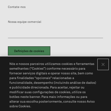
Contate-nos
Nossa equipe comercial
Definições de cookies
Disclaimers Legais
Termos de Uso
Aviso de Cookies
Nós e nossos parceiros utilizamos cookies e ferramentas
Política de Privacidade
Portal de privacidade do cliente (em inglês)
semelhantes (“Cookies”) conforme necessário para
Não Venda Minhas Informações Pessoais
© 2026 S&P Global
fornecer serviços digitais e operar nosso site, bem como
para finalidades “opcionais” relacionadas a
funcionalidade, desempenho (incluindo análise de dados)
e publicidade direcionada. Para aceitar, rejeitar ou
modificar suas configurações de cookies, utilize os
botões neste banner. Para mais informações ou para
alterar sua escolha posteriormente, consulte nosso Aviso
sobre Cookies.