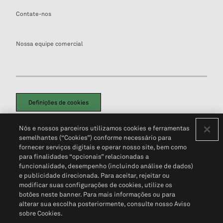
Contate-nos
Nossa equipe comercial
Definições de cookies
Disclaimers Legais
Termos de Uso
Aviso de Cookies
Nós e nossos parceiros utilizamos cookies e ferramentas
Política de Privacidade
Portal de privacidade do cliente (em inglês)
semelhantes (“Cookies”) conforme necessário para
Não Venda Minhas Informações Pessoais
© 2026 S&P Global
fornecer serviços digitais e operar nosso site, bem como
para finalidades “opcionais” relacionadas a
funcionalidade, desempenho (incluindo análise de dados)
e publicidade direcionada. Para aceitar, rejeitar ou
modificar suas configurações de cookies, utilize os
botões neste banner. Para mais informações ou para
alterar sua escolha posteriormente, consulte nosso Aviso
sobre Cookies.