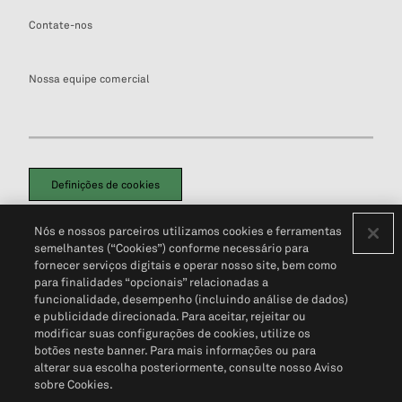
Contate-nos
Nossa equipe comercial
Definições de cookies
Disclaimers Legais
Termos de Uso
Aviso de Cookies
Nós e nossos parceiros utilizamos cookies e ferramentas
Política de Privacidade
Portal de privacidade do cliente (em inglês)
semelhantes (“Cookies”) conforme necessário para
Não Venda Minhas Informações Pessoais
© 2026 S&P Global
fornecer serviços digitais e operar nosso site, bem como
para finalidades “opcionais” relacionadas a
funcionalidade, desempenho (incluindo análise de dados)
e publicidade direcionada. Para aceitar, rejeitar ou
modificar suas configurações de cookies, utilize os
botões neste banner. Para mais informações ou para
alterar sua escolha posteriormente, consulte nosso Aviso
sobre Cookies.