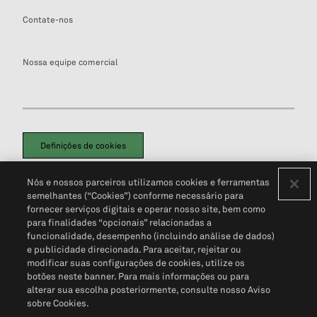
Contate-nos
Nossa equipe comercial
Definições de cookies
Disclaimers Legais
Termos de Uso
Aviso de Cookies
Nós e nossos parceiros utilizamos cookies e ferramentas
Política de Privacidade
Portal de privacidade do cliente (em inglês)
semelhantes (“Cookies”) conforme necessário para
Não Venda Minhas Informações Pessoais
© 2026 S&P Global
fornecer serviços digitais e operar nosso site, bem como
para finalidades “opcionais” relacionadas a
funcionalidade, desempenho (incluindo análise de dados)
e publicidade direcionada. Para aceitar, rejeitar ou
modificar suas configurações de cookies, utilize os
botões neste banner. Para mais informações ou para
alterar sua escolha posteriormente, consulte nosso Aviso
sobre Cookies.