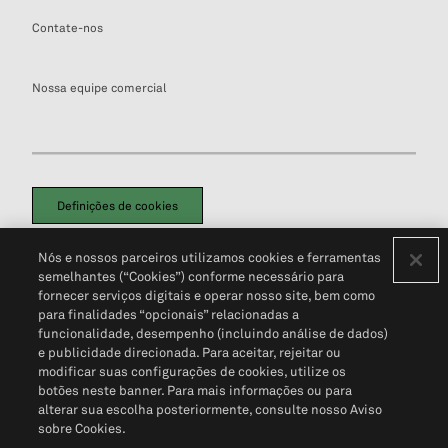
Contate-nos
Nossa equipe comercial
Definições de cookies
Disclaimers Legais
Termos de Uso
Aviso de Cookies
Nós e nossos parceiros utilizamos cookies e ferramentas
Política de Privacidade
Portal de privacidade do cliente (em inglês)
semelhantes (“Cookies”) conforme necessário para
Não Venda Minhas Informações Pessoais
© 2026 S&P Global
fornecer serviços digitais e operar nosso site, bem como
para finalidades “opcionais” relacionadas a
funcionalidade, desempenho (incluindo análise de dados)
e publicidade direcionada. Para aceitar, rejeitar ou
modificar suas configurações de cookies, utilize os
botões neste banner. Para mais informações ou para
alterar sua escolha posteriormente, consulte nosso Aviso
sobre Cookies.