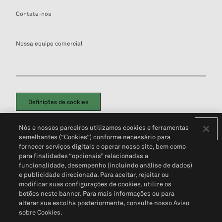
Contate-nos
Nossa equipe comercial
Definições de cookies
Disclaimers Legais
Termos de Uso
Aviso de Cookies
Nós e nossos parceiros utilizamos cookies e ferramentas
Política de Privacidade
Portal de privacidade do cliente (em inglês)
semelhantes (“Cookies”) conforme necessário para
Não Venda Minhas Informações Pessoais
© 2026 S&P Global
fornecer serviços digitais e operar nosso site, bem como
para finalidades “opcionais” relacionadas a
funcionalidade, desempenho (incluindo análise de dados)
e publicidade direcionada. Para aceitar, rejeitar ou
modificar suas configurações de cookies, utilize os
botões neste banner. Para mais informações ou para
alterar sua escolha posteriormente, consulte nosso Aviso
sobre Cookies.