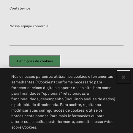
Contate-nos
Nossa equipe comercial
Definições de cookies
Disclaimers Legais
Termos de Uso
Aviso de Cookies
Nós e nossos parceiros utilizamos cookies e ferramentas
Política de Privacidade
Portal de privacidade do cliente (em inglês)
semelhantes (“Cookies”) conforme necessário para
Não Venda Minhas Informações Pessoais
© 2026 S&P Global
fornecer serviços digitais e operar nosso site, bem como
para finalidades “opcionais” relacionadas a
funcionalidade, desempenho (incluindo análise de dados)
e publicidade direcionada. Para aceitar, rejeitar ou
modificar suas configurações de cookies, utilize os
botões neste banner. Para mais informações ou para
alterar sua escolha posteriormente, consulte nosso Aviso
sobre Cookies.