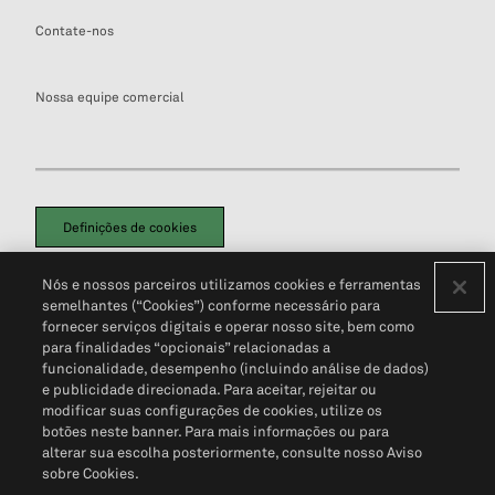
Contate-nos
Nossa equipe comercial
Definições de cookies
Disclaimers Legais
Termos de Uso
Aviso de Cookies
Nós e nossos parceiros utilizamos cookies e ferramentas
Política de Privacidade
Portal de privacidade do cliente (em inglês)
semelhantes (“Cookies”) conforme necessário para
Não Venda Minhas Informações Pessoais
© 2026 S&P Global
fornecer serviços digitais e operar nosso site, bem como
para finalidades “opcionais” relacionadas a
funcionalidade, desempenho (incluindo análise de dados)
e publicidade direcionada. Para aceitar, rejeitar ou
modificar suas configurações de cookies, utilize os
botões neste banner. Para mais informações ou para
alterar sua escolha posteriormente, consulte nosso Aviso
sobre Cookies.