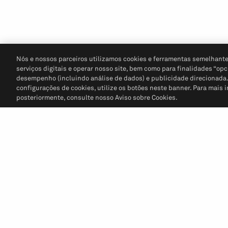
Nós e nossos parceiros utilizamos cookies e ferramentas semelhante
serviços digitais e operar nosso site, bem como para finalidades “opc
desempenho (incluindo análise de dados) e publicidade direcionada. P
configurações de cookies, utilize os botões neste banner. Para mais 
posteriormente, consulte nosso Aviso sobre Cookies.