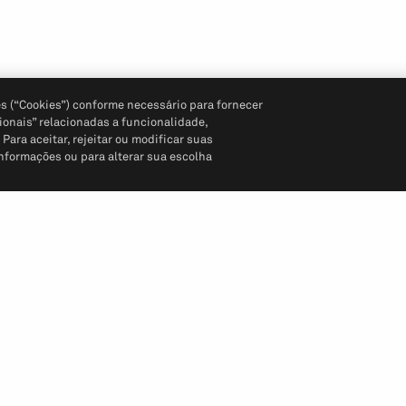
s (“Cookies”) conforme necessário para fornecer
ionais” relacionadas a funcionalidade,
ara aceitar, rejeitar ou modificar suas
informações ou para alterar sua escolha
Siga-nos