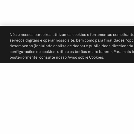
Nós e nossos parceiros utilizamos cookies e ferramentas semelhante
serviços digitais e operar nosso site, bem como para finalidades “opc
desempenho (incluindo análise de dados) e publicidade direcionada. P
configurações de cookies, utilize os botões neste banner. Para mais 
posteriormente, consulte nosso Aviso sobre Cookies.