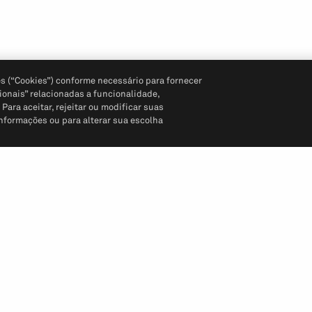
s (“Cookies”) conforme necessário para fornecer
ionais” relacionadas a funcionalidade,
ara aceitar, rejeitar ou modificar suas
informações ou para alterar sua escolha
Siga-nos