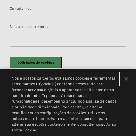
Contate-nos
Nossa equipe comercial
Definições de cookies
Disclaimers Legais
Termos de Uso
Aviso de Cookies
Nós e nossos parceiros utilizamos cookies e ferramentas
Política de Privacidade
Portal de privacidade do cliente (em inglês)
semelhantes (“Cookies”) conforme necessário para
Não Venda Minhas Informações Pessoais
© 2026 S&P Global
fornecer serviços digitais e operar nosso site, bem como
para finalidades “opcionais” relacionadas a
funcionalidade, desempenho (incluindo análise de dados)
e publicidade direcionada. Para aceitar, rejeitar ou
modificar suas configurações de cookies, utilize os
botões neste banner. Para mais informações ou para
alterar sua escolha posteriormente, consulte nosso Aviso
sobre Cookies.