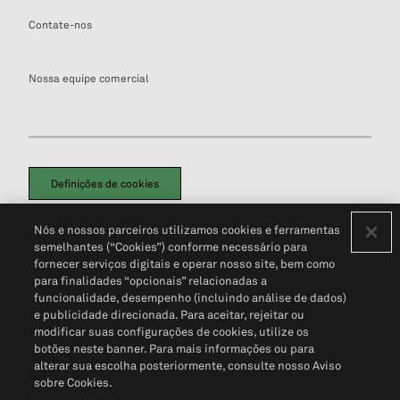
Contate-nos
Nossa equipe comercial
Definições de cookies
Disclaimers Legais
Termos de Uso
Aviso de Cookies
Nós e nossos parceiros utilizamos cookies e ferramentas
Política de Privacidade
Portal de privacidade do cliente (em inglês)
semelhantes (“Cookies”) conforme necessário para
Não Venda Minhas Informações Pessoais
© 2026 S&P Global
fornecer serviços digitais e operar nosso site, bem como
para finalidades “opcionais” relacionadas a
funcionalidade, desempenho (incluindo análise de dados)
e publicidade direcionada. Para aceitar, rejeitar ou
modificar suas configurações de cookies, utilize os
botões neste banner. Para mais informações ou para
alterar sua escolha posteriormente, consulte nosso Aviso
sobre Cookies.