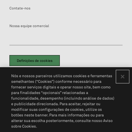
Contate-nos
Nossa equipe comercial
Definições de cookies
Disclaimers Legais
Termos de Uso
Aviso de Cookies
Nós e nossos parceiros utilizamos cookies e ferramentas
Política de Privacidade
Portal de privacidade do cliente (em inglês)
semelhantes (“Cookies”) conforme necessário para
Não Venda Minhas Informações Pessoais
© 2026 S&P Global
fornecer serviços digitais e operar nosso site, bem como
para finalidades “opcionais” relacionadas a
funcionalidade, desempenho (incluindo análise de dados)
e publicidade direcionada. Para aceitar, rejeitar ou
modificar suas configurações de cookies, utilize os
botões neste banner. Para mais informações ou para
alterar sua escolha posteriormente, consulte nosso Aviso
sobre Cookies.