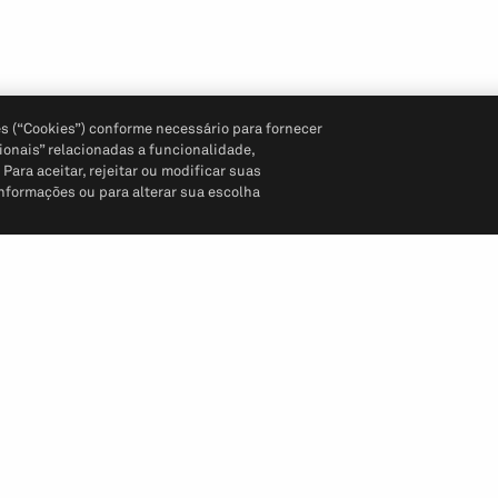
s (“Cookies”) conforme necessário para fornecer
ionais” relacionadas a funcionalidade,
ara aceitar, rejeitar ou modificar suas
informações ou para alterar sua escolha
Siga-nos