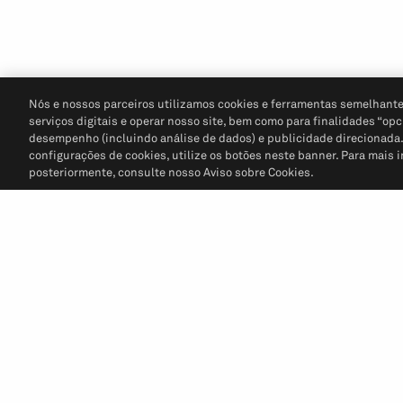
Nós e nossos parceiros utilizamos cookies e ferramentas semelhante
serviços digitais e operar nosso site, bem como para finalidades “opc
desempenho (incluindo análise de dados) e publicidade direcionada. P
configurações de cookies, utilize os botões neste banner. Para mais 
posteriormente, consulte nosso Aviso sobre Cookies.