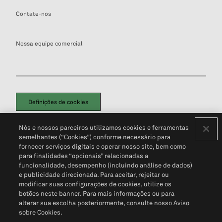
Contate-nos
Nossa equipe comercial
Definições de cookies
Disclaimers Legais
Termos de Uso
Aviso de Cookies
Nós e nossos parceiros utilizamos cookies e ferramentas
Política de Privacidade
Portal de privacidade do cliente (em inglês)
semelhantes (“Cookies”) conforme necessário para
Não Venda Minhas Informações Pessoais
© 2026 S&P Global
fornecer serviços digitais e operar nosso site, bem como
para finalidades “opcionais” relacionadas a
funcionalidade, desempenho (incluindo análise de dados)
e publicidade direcionada. Para aceitar, rejeitar ou
modificar suas configurações de cookies, utilize os
botões neste banner. Para mais informações ou para
alterar sua escolha posteriormente, consulte nosso Aviso
sobre Cookies.