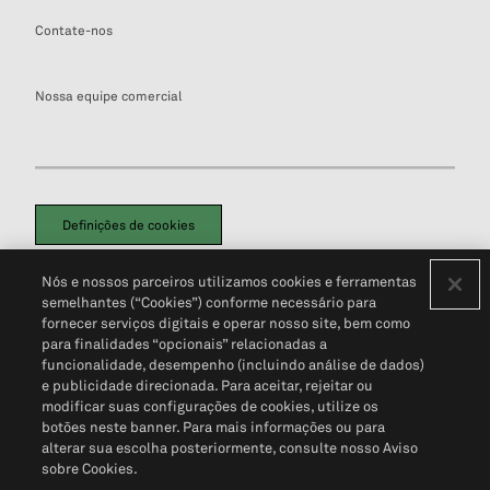
Contate-nos
Nossa equipe comercial
Definições de cookies
Disclaimers Legais
Termos de Uso
Aviso de Cookies
Nós e nossos parceiros utilizamos cookies e ferramentas
Política de Privacidade
Portal de privacidade do cliente (em inglês)
semelhantes (“Cookies”) conforme necessário para
Não Venda Minhas Informações Pessoais
© 2026 S&P Global
fornecer serviços digitais e operar nosso site, bem como
para finalidades “opcionais” relacionadas a
funcionalidade, desempenho (incluindo análise de dados)
e publicidade direcionada. Para aceitar, rejeitar ou
modificar suas configurações de cookies, utilize os
botões neste banner. Para mais informações ou para
alterar sua escolha posteriormente, consulte nosso Aviso
sobre Cookies.