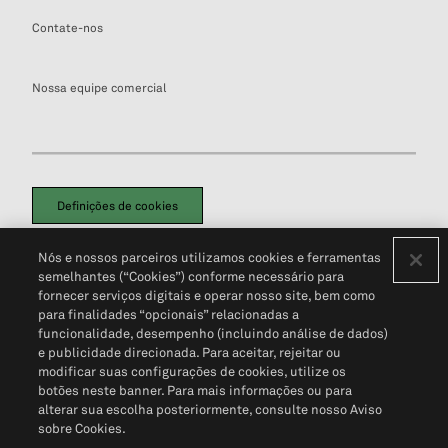
Contate-nos
Nossa equipe comercial
Definições de cookies
Disclaimers Legais
Termos de Uso
Aviso de Cookies
Nós e nossos parceiros utilizamos cookies e ferramentas
Política de Privacidade
Portal de privacidade do cliente (em inglês)
semelhantes (“Cookies”) conforme necessário para
Não Venda Minhas Informações Pessoais
© 2026 S&P Global
fornecer serviços digitais e operar nosso site, bem como
para finalidades “opcionais” relacionadas a
funcionalidade, desempenho (incluindo análise de dados)
e publicidade direcionada. Para aceitar, rejeitar ou
modificar suas configurações de cookies, utilize os
botões neste banner. Para mais informações ou para
alterar sua escolha posteriormente, consulte nosso Aviso
sobre Cookies.