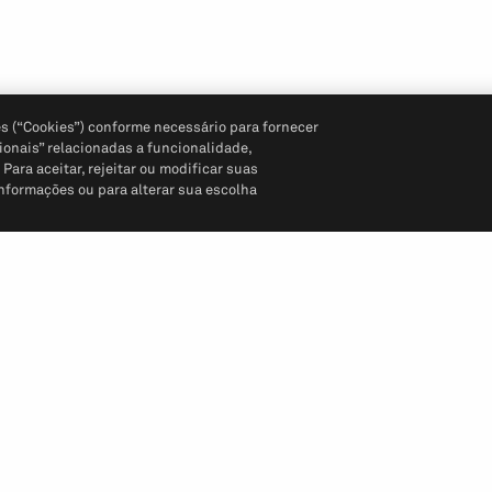
s (“Cookies”) conforme necessário para fornecer
ionais” relacionadas a funcionalidade,
ara aceitar, rejeitar ou modificar suas
informações ou para alterar sua escolha
Siga-nos