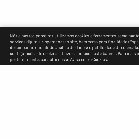
Nós e nossos parceiros utilizamos cookies e ferramentas semelhante
serviços digitais e operar nosso site, bem como para finalidades “opc
desempenho (incluindo análise de dados) e publicidade direcionada. P
configurações de cookies, utilize os botões neste banner. Para mais 
posteriormente, consulte nosso Aviso sobre Cookies.