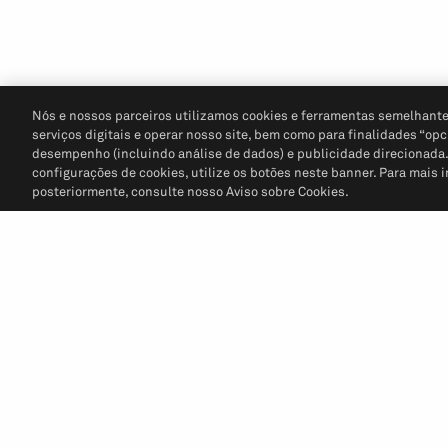
Nós e nossos parceiros utilizamos cookies e ferramentas semelhante
serviços digitais e operar nosso site, bem como para finalidades “opc
desempenho (incluindo análise de dados) e publicidade direcionada. P
configurações de cookies, utilize os botões neste banner. Para mais 
posteriormente, consulte nosso Aviso sobre Cookies.