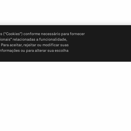
s (“Cookies”) conforme necessário para fornecer
ionais” relacionadas a funcionalidade,
ara aceitar, rejeitar ou modificar suas
informações ou para alterar sua escolha
Siga-nos