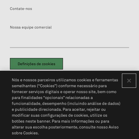
Contate-nos
Nossa equipe comercial
Definições de cookies
Disclaimers Legais
Termos de Uso
Aviso de Cookies
Nós e nossos parceiros utilizamos cookies e ferramentas
Política de Privacidade
Portal de privacidade do cliente (em inglês)
semelhantes (“Cookies”) conforme necessário para
Não Venda Minhas Informações Pessoais
© 2026 S&P Global
fornecer serviços digitais e operar nosso site, bem como
para finalidades “opcionais” relacionadas a
funcionalidade, desempenho (incluindo análise de dados)
e publicidade direcionada. Para aceitar, rejeitar ou
modificar suas configurações de cookies, utilize os
botões neste banner. Para mais informações ou para
alterar sua escolha posteriormente, consulte nosso Aviso
sobre Cookies.