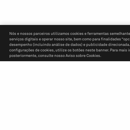
Nós e nossos parceiros utilizamos cookies e ferramentas semelhante
serviços digitais e operar nosso site, bem como para finalidades “opc
desempenho (incluindo análise de dados) e publicidade direcionada. P
configurações de cookies, utilize os botões neste banner. Para mais 
posteriormente, consulte nosso Aviso sobre Cookies.