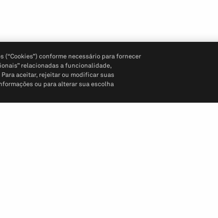
s (“Cookies”) conforme necessário para fornecer
ionais” relacionadas a funcionalidade,
ara aceitar, rejeitar ou modificar suas
informações ou para alterar sua escolha
Siga-nos